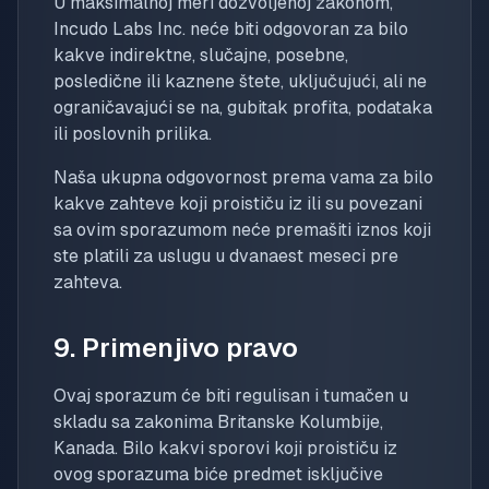
U maksimalnoj meri dozvoljenoj zakonom,
Incudo Labs Inc. neće biti odgovoran za bilo
kakve indirektne, slučajne, posebne,
posledične ili kaznene štete, uključujući, ali ne
ograničavajući se na, gubitak profita, podataka
ili poslovnih prilika.
Naša ukupna odgovornost prema vama za bilo
kakve zahteve koji proističu iz ili su povezani
sa ovim sporazumom neće premašiti iznos koji
ste platili za uslugu u dvanaest meseci pre
zahteva.
9. Primenjivo pravo
Ovaj sporazum će biti regulisan i tumačen u
skladu sa zakonima Britanske Kolumbije,
Kanada. Bilo kakvi sporovi koji proističu iz
ovog sporazuma biće predmet isključive