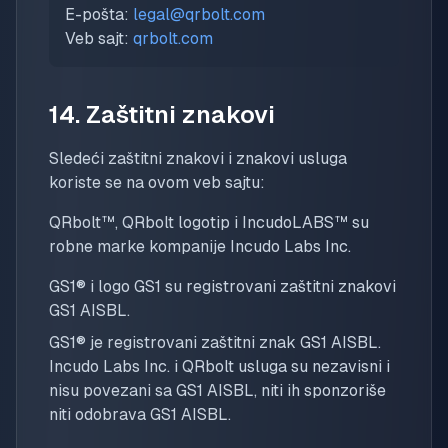
E-pošta:
legal@qrbolt.com
Veb sajt:
qrbolt.com
14. Zaštitni znakovi
Sledeći zaštitni znakovi i znakovi usluga
koriste se na ovom veb sajtu:
QRbolt™, QRbolt logotip i IncudoLABS™ su
robne marke kompanije Incudo Labs Inc.
GS1® i logo GS1 su registrovani zaštitni znakovi
GS1 AISBL.
GS1® je registrovani zaštitni znak GS1 AISBL.
Incudo Labs Inc. i QRbolt usluga su nezavisni i
nisu povezani sa GS1 AISBL, niti ih sponzoriše
niti odobrava GS1 AISBL.