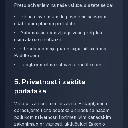
Pretplaćivanjem na naše usluge, slažete se da:
Plaćate sve naknade povezane sa vašim
odabranim planom pretplate
Automatsko obnavljanje vaše pretplate
osim ako se ne otkaže
Obrada plaćanja putem sigurnih sistema
Paddle.com
Usaglašenost sa uslovima Paddle.com
5. Privatnost i zaštita
podataka
Vaša privatnost nam je važna. Prikupljamo i
obrađujemo lične podatke u skladu sa našom
politikom privatnosti i primenjivim kanadskim
zakonima o privatnosti, uključujući Zakon o