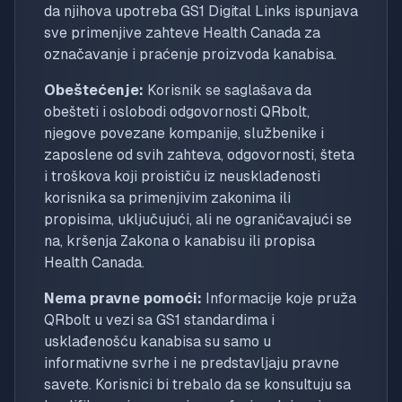
da njihova upotreba GS1 Digital Links ispunjava
sve primenjive zahteve Health Canada za
označavanje i praćenje proizvoda kanabisa.
Obeštećenje:
Korisnik se saglašava da
obešteti i oslobodi odgovornosti QRbolt,
njegove povezane kompanije, službenike i
zaposlene od svih zahteva, odgovornosti, šteta
i troškova koji proističu iz neusklađenosti
korisnika sa primenjivim zakonima ili
propisima, uključujući, ali ne ograničavajući se
na, kršenja Zakona o kanabisu ili propisa
Health Canada.
Nema pravne pomoći:
Informacije koje pruža
QRbolt u vezi sa GS1 standardima i
usklađenošću kanabisa su samo u
informativne svrhe i ne predstavljaju pravne
savete. Korisnici bi trebalo da se konsultuju sa