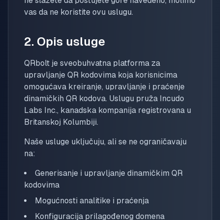
ne slažete da poštujete gore navedeno, molimo
vas da ne koristite ovu uslugu.
2. Opis usluge
QRbolt je sveobuhvatna platforma za
upravljanje QR kodovima koja korisnicima
omogućava kreiranje, upravljanje i praćenje
dinamičkih QR kodova. Uslugu pruža Incudo
Labs Inc., kanadska kompanija registrovana u
Britanskoj Kolumbiji.
Naše usluge uključuju, ali se ne ograničavaju
na:
Generisanje i upravljanje dinamičkim QR
kodovima
Mogućnosti analitike i praćenja
Konfiguracija prilagođenog domena