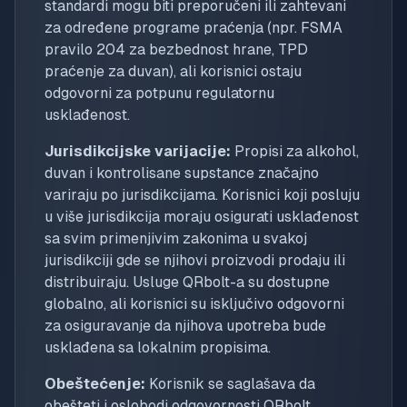
standardi mogu biti preporučeni ili zahtevani
za određene programe praćenja (npr. FSMA
pravilo 204 za bezbednost hrane, TPD
praćenje za duvan), ali korisnici ostaju
odgovorni za potpunu regulatornu
usklađenost.
Jurisdikcijske varijacije:
Propisi za alkohol,
duvan i kontrolisane supstance značajno
variraju po jurisdikcijama. Korisnici koji posluju
u više jurisdikcija moraju osigurati usklađenost
sa svim primenjivim zakonima u svakoj
jurisdikciji gde se njihovi proizvodi prodaju ili
distribuiraju. Usluge QRbolt-a su dostupne
globalno, ali korisnici su isključivo odgovorni
za osiguravanje da njihova upotreba bude
usklađena sa lokalnim propisima.
Obeštećenje:
Korisnik se saglašava da
obešteti i oslobodi odgovornosti QRbolt,