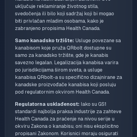
uključuje reklamiranje životnog stila,
svedočenja ili bilo koji sadržaj koji bi mogao
biti privlačan mladim osobama, kako je
zabranjeno propisima Health Canada.
Samo kanadsko tržište:
Usluge povezane sa
kanabisom koje pruža QRbolt dostupne su
samo za kanadsko tržište, gde je kanabis
savezno legalan. Legalizacija kanabisa varira
po jurisdikcijama širom sveta, a usluge
kanabisa QRbolt-a su specifično dizajnirane za
kanadske proizvođače kanabisa koji posluju
pod regulatornim okvirom Health Canada.
Regulatorna usklađenost:
Iako su GS1
standardi najbolja praksa industrije za zahteve
Health Canada za praćenje na nivou serije u
okviru Zakona o kanabisu, oni nisu eksplicitno
propisani Zakonom. Korisnici moraju osigurati