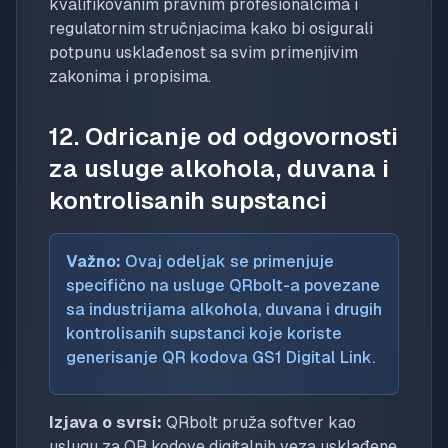
kvalifikovanim pravnim profesionalcima i
regulatornim stručnjacima kako bi osigurali
potpunu usklađenost sa svim primenjivim
zakonima i propisima.
12. Odricanje od odgovornosti
za usluge alkohola, duvana i
kontrolisanih supstanci
Važno:
Ovaj odeljak se primenjuje
specifično na usluge QRbolt-a povezane
sa industrijama alkohola, duvana i drugih
kontrolisanih supstanci koje koriste
generisanje QR kodova GS1 Digital Link.
Izjava o svrsi:
QRbolt pruža softver kao
uslugu za QR kodove digitalnih veza usklađene