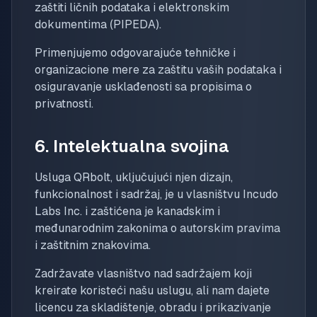
zaštiti ličnih podataka i elektronskim
dokumentima (PIPEDA).
Primenjujemo odgovarajuće tehničke i
organizacione mere za zaštitu vaših podataka i
osiguravanje usklađenosti sa propisima o
privatnosti.
6. Intelektualna svojina
Usluga QRbolt, uključujući njen dizajn,
funkcionalnost i sadržaj, je u vlasništvu Incudo
Labs Inc. i zaštićena je kanadskim i
međunarodnim zakonima o autorskim pravima
i zaštitnim znakovima.
Zadržavate vlasništvo nad sadržajem koji
kreirate koristeći našu uslugu, ali nam dajete
licencu za skladištenje, obradu i prikazivanje