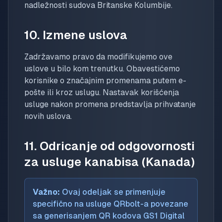
nadležnosti sudova Britanske Kolumbije.
10. Izmene uslova
Zadržavamo pravo da modifikujemo ove
uslove u bilo kom trenutku. Obavestićemo
korisnike o značajnim promenama putem e-
pošte ili kroz uslugu. Nastavak korišćenja
usluge nakon promena predstavlja prihvatanje
novih uslova.
11. Odricanje od odgovornosti
za usluge kanabisa (Kanada)
Važno:
Ovaj odeljak se primenjuje
specifično na usluge QRbolt-a povezane
sa generisanjem QR kodova GS1 Digital