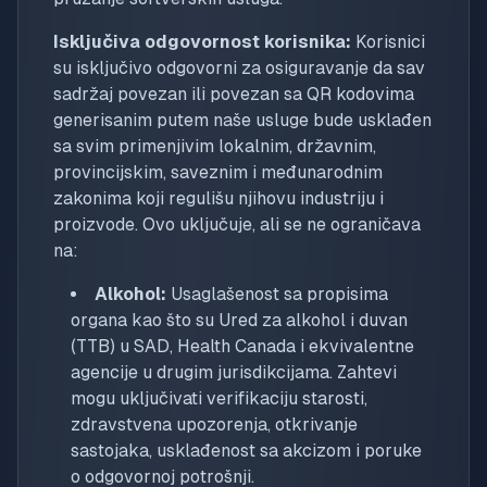
Isključiva odgovornost korisnika:
Korisnici
su isključivo odgovorni za osiguravanje da sav
sadržaj povezan ili povezan sa QR kodovima
generisanim putem naše usluge bude usklađen
sa svim primenjivim lokalnim, državnim,
provincijskim, saveznim i međunarodnim
zakonima koji regulišu njihovu industriju i
proizvode. Ovo uključuje, ali se ne ograničava
na:
Alkohol:
Usaglašenost sa propisima
organa kao što su Ured za alkohol i duvan
(TTB) u SAD, Health Canada i ekvivalentne
agencije u drugim jurisdikcijama. Zahtevi
mogu uključivati verifikaciju starosti,
zdravstvena upozorenja, otkrivanje
sastojaka, usklađenost sa akcizom i poruke
o odgovornoj potrošnji.