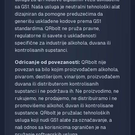
sa GS1. Naša usluga je neutralni tehnološki alat
dizajniran da pomogne preduzećima da
generišu usklađene kodove prema GS1
standardima. QRbolt ne pruža pravne,
regulatorne ili savete o usklađenosti
specifične za industrije alkohola, duvana ili
kontrolisanih supstanci.
Odricanje od povezanosti:
QRbolt nije
povezan sa bilo kojim proizvođačem alkohola,
pivarom, destilerijom, vinarijom, proizvođačem
duvana ili distributerom kontrolisanih
supstanci i ne podržava ih. Ne proizvodimo, ne
rukujemo, ne prodajemo, ne distribuiramo i ne
promovišemo alkohol, duvan ili kontrolisane
supstance. QRbolt je pružalac tehnoloških
usluga koji nudi GS1 alate za označavanje, a
naš odnos sa korisnicima ograničen je na
pružanje softverskih usluga.