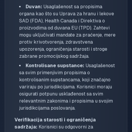
Duvan:
Usaglašenost sa propisima
organa kao što su Uprava za hranu i lekove
SAD (FDA), Health Canada i Direktiva o
proizvodima od duvana EU (TPD). Zahtevi
mogu uključivati mandate za praćenje, mere
protiv krivotvorenja, zdravstvena
upozorenja, ograničenja starosti i stroge
zabrane promocijskog sadržaja.
Kontrolisane supstance:
Usaglašenost
sa svim primenjivim propisima o
kontrolisanim supstancama, koji značajno
variraju po jurisdikcijama. Korisnici moraju
osigurati potpunu usklađenost sa svim
relevantnim zakonima i propisima u svojim
jurisdikcijama poslovanja.
Verifikacija starosti i ograničenja
sadržaja:
Korisnici su odgovorni za