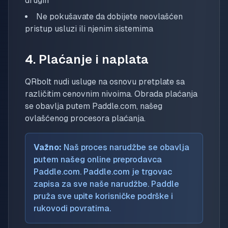
drugih
Ne pokušavate da dobijete neovlašćen
pristup usluzi ili njenim sistemima
4. Plaćanje i naplata
QRbolt nudi usluge na osnovu pretplate sa
različitim cenovnim nivoima. Obrada plaćanja
se obavlja putem Paddle.com, našeg
ovlašćenog procesora plaćanja.
Važno:
Naš proces narudžbe se obavlja
putem našeg online preprodavca
Paddle.com. Paddle.com je trgovac
zapisa za sve naše narudžbe. Paddle
pruža sve upite korisničke podrške i
rukovodi povratima.