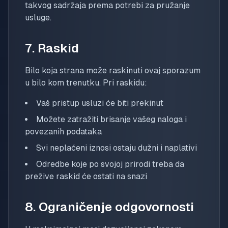
takvog sadržaja prema potrebi za pružanje
usluge.
7. Raskid
Bilo koja strana može raskinuti ovaj sporazum
u bilo kom trenutku. Pri raskidu:
Vaš pristup usluzi će biti prekinut
Možete zatražiti brisanje vašeg naloga i
povezanih podataka
Svi neplaćeni iznosi ostaju dužni i naplativi
Odredbe koje po svojoj prirodi treba da
prežive raskid će ostati na snazi
8. Ograničenje odgovornosti