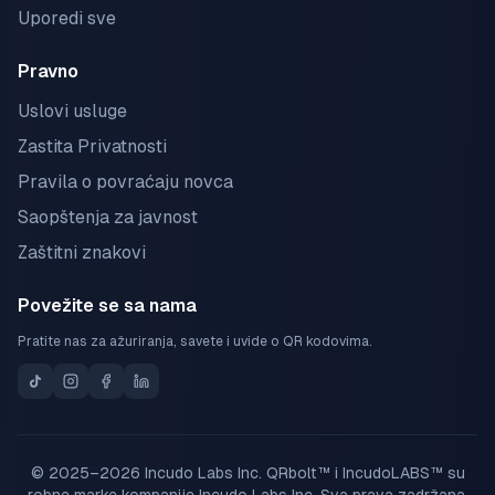
Uporedi sve
Pravno
Uslovi usluge
Zastita Privatnosti
Pravila o povraćaju novca
Saopštenja za javnost
Zaštitni znakovi
Povežite se sa nama
Pratite nas za ažuriranja, savete i uvide o QR kodovima.
© 2025–2026 Incudo Labs Inc. QRbolt™ i IncudoLABS™ su