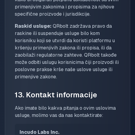
primenjivim zakonima i propisima za njihove
specifične proizvode i jurisdikcije.
Raskid usluge:
QRbolt zadržava pravo da
raskine ili suspenduje usluge bilo kom
korisniku koji se utvrdi da koristi platformu u
kršenju primenjivih zakona ili propisa, ili da
zaobilaži regulatorne zahteve. QRbolt takođe
može odbiti uslugu korisnicima čiji proizvodi ili
poslovne prakse krše naše uslove usluge ili
primenjive zakone.
13. Kontakt informacije
Ako imate bilo kakva pitanja o ovim uslovima
usluge, molimo vas da nas kontaktirate:
Incudo Labs Inc.