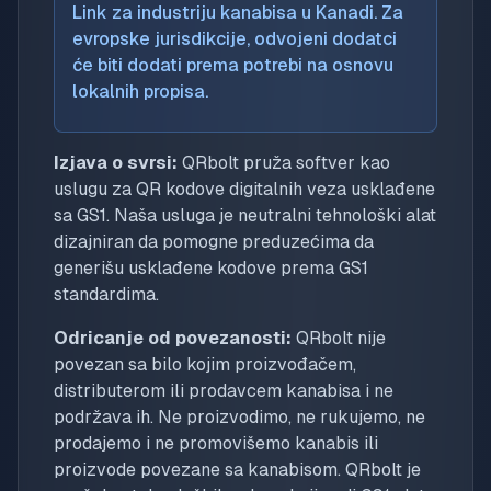
Link za industriju kanabisa u Kanadi. Za
evropske jurisdikcije, odvojeni dodatci
će biti dodati prema potrebi na osnovu
lokalnih propisa.
Izjava o svrsi:
QRbolt pruža softver kao
uslugu za QR kodove digitalnih veza usklađene
sa GS1. Naša usluga je neutralni tehnološki alat
dizajniran da pomogne preduzećima da
generišu usklađene kodove prema GS1
standardima.
Odricanje od povezanosti:
QRbolt nije
povezan sa bilo kojim proizvođačem,
distributerom ili prodavcem kanabisa i ne
podržava ih. Ne proizvodimo, ne rukujemo, ne
prodajemo i ne promovišemo kanabis ili
proizvode povezane sa kanabisom. QRbolt je