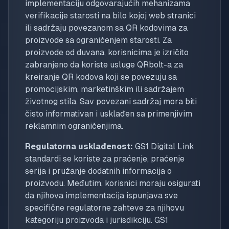
implementaciju odgovarajućih mehanizama
verifikacije starosti na bilo kojoj web stranici
ili sadržaju povezanom sa QR kodovima za
proizvode sa ograničenjem starosti. Za
proizvode od duvana, korisnicima je izričito
zabranjeno da koriste usluge QRbolt-a za
kreiranje QR kodova koji se povezuju sa
promocijskim, marketinškim ili sadržajem
životnog stila. Sav povezani sadržaj mora biti
čisto informativan i usklađen sa primenjivim
reklamnim ograničenjima.
Regulatorna usklađenost:
GS1 Digital Link
standardi se koriste za praćenje, praćenje
serija i pružanje dodatnih informacija o
proizvodu. Međutim, korisnici moraju osigurati
da njihova implementacija ispunjava sve
specifične regulatorne zahteve za njihovu
kategoriju proizvoda i jurisdikciju. GS1