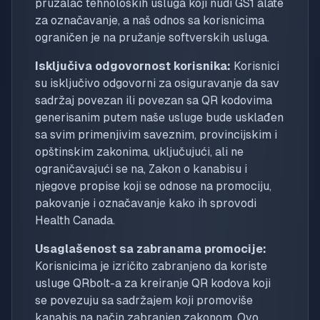
pružalac tehnoloških usluga koji nudi GS1 alate
za označavanje, a naš odnos sa korisnicima
ograničen je na pružanje softverskih usluga.
Isključiva odgovornost korisnika:
Korisnici
su isključivo odgovorni za osiguravanje da sav
sadržaj povezan ili povezan sa QR kodovima
generisanim putem naše usluge bude usklađen
sa svim primenjivim saveznim, provincijskim i
opštinskim zakonima, uključujući, ali ne
ograničavajući se na, Zakon o kanabisu i
njegove propise koji se odnose na promociju,
pakovanje i označavanje kako ih sprovodi
Health Canada.
Usaglašenost sa zabranama promocije:
Korisnicima je izričito zabranjeno da koriste
usluge QRbolt-a za kreiranje QR kodova koji
se povezuju sa sadržajem koji promoviše
kanabis na način zabranjen zakonom. Ovo